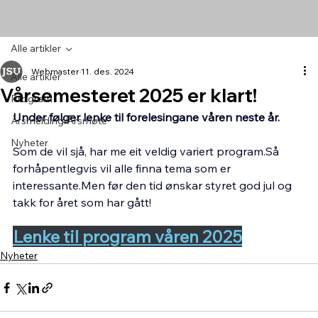
Alle artikler
Webmaster
11. des. 2024
Alle artikler
Vårsemesteret 2025 er klart!
Program
Under følger lenke til forelesingane våren neste år.
Årsmelding/Årsmøte
Nyheter
Som de vil sjå, har me eit veldig variert program.Så 
forhåpentlegvis vil alle finna tema som er 
interessante.Men
 før den tid ønskar styret god jul og 
takk for året som har gått!
Lenke til program våren 2025
Nyheter