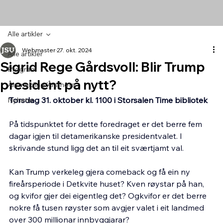
Alle artikler
Webmaster
27. okt. 2024
Alle artikler
Sigrid Rege Gårdsvoll: Blir Trump
Program
president på nytt?
Årsmelding/Årsmøte
Torsdag 31. oktober kl. 1100 i Storsalen Time bibliotek
Nyheter
På tidspunktet for dette foredraget er det berre fem 
dagar igjen til detamerikanske presidentvalet. I 
skrivande stund ligg det an til eit sværtjamt val.
Kan Trump verkeleg gjera comeback og få ein ny 
fireårsperiode i Detkvite huset? Kven røystar på han, 
og kvifor gjer dei eigentleg det? Ogkvifor er det berre 
nokre få tusen røyster som avgjer valet i eit landmed 
over 300 millionar innbyggjarar?