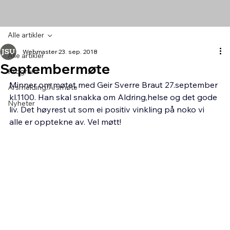
Alle artikler
Webmaster
23. sep. 2018
Alle artikler
Septembermøte
Program
Minner om møtet med Geir Sverre Braut 27.september 
Årsmelding/Årsmøte
kl.1100. Han skal snakka om Aldring,helse og det gode 
Nyheter
liv. Det høyrest ut som ei positiv vinkling på noko vi 
alle er opptekne av. Vel møtt!