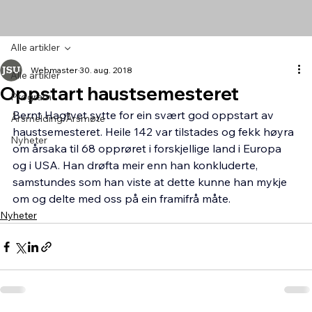
Alle artikler
Webmaster
30. aug. 2018
Alle artikler
Oppstart haustsemesteret
Program
Bernt Hagtvet sytte for ein svært god oppstart av 
Årsmelding/Årsmøte
haustsemesteret. Heile 142 var tilstades og fekk høyra 
Nyheter
om årsaka til 68 opprøret i forskjellige land i Europa 
og i USA. Han drøfta meir enn han konkluderte, 
samstundes som han viste at dette kunne han mykje 
om og delte med oss på ein framifrå måte.
Nyheter