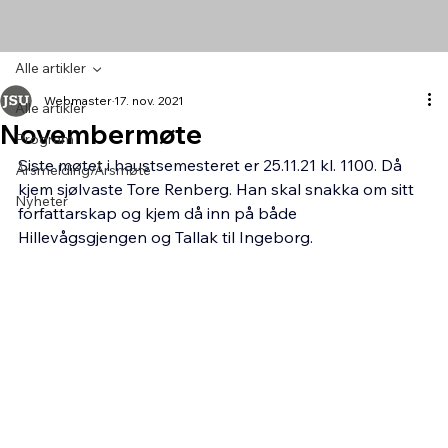
Alle artikler
Webmaster
17. nov. 2021
Alle artikler
Novembermøte
Program
Siste møtet i haustsemesteret er 25.11.21 kl. 1100. Då 
Årsmelding/Årsmøte
kjem sjølvaste Tore Renberg. Han skal snakka om sitt 
Nyheter
forfattarskap og kjem då inn på både 
Hillevågsgjengen og Tallak til Ingeborg.