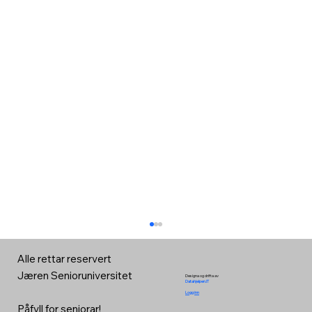
Alle rettar reservert
Jæren Senioruniversitet
Designa og drifta av
Datahjelpen.IT
Logg inn
Påfyll for seniorar!