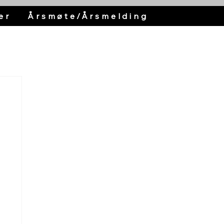
er
Årsmøte/Årsmelding