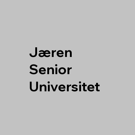
J
æren
S
enior
U
niversitet