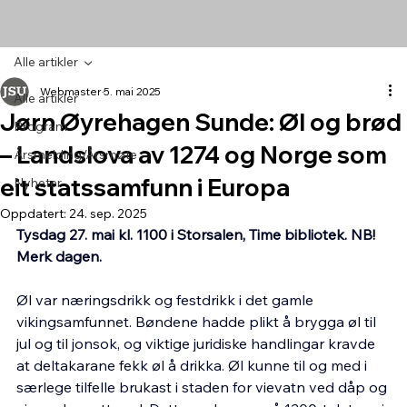
Alle artikler
Webmaster
5. mai 2025
Alle artikler
Jørn Øyrehagen Sunde: Øl og brød
Program
– Landslova av 1274 og Norge som
Årsmelding/Årsmøte
eit statssamfunn i Europa
Nyheter
Oppdatert:
24. sep. 2025
Tysdag 27. mai kl. 1100 i Storsalen, Time bibliotek. NB! 
Merk dagen.
Øl var næringsdrikk og festdrikk i det gamle 
vikingsamfunnet. Bøndene hadde plikt å brygga øl til 
jul og til jonsok, og viktige juridiske handlingar kravde 
at deltakarane fekk øl å drikka. Øl kunne til og med i 
særlege tilfelle brukast i staden for vievatn ved dåp og 