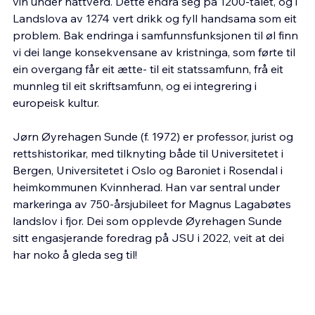
vin under nattverd. Dette endra seg på 1200-talet, og i 
Landslova av 1274 vert drikk og fyll handsama som eit 
problem. Bak endringa i samfunnsfunksjonen til øl finn 
vi dei lange konsekvensane av kristninga, som førte til 
ein overgang får eit ætte- til eit statssamfunn, frå eit 
munnleg til eit skriftsamfunn, og ei integrering i 
europeisk kultur.
Jørn Øyrehagen Sunde (f. 1972) er professor, jurist og 
rettshistorikar, med tilknyting både til Universitetet i 
Bergen, Universitetet i Oslo og Baroniet i Rosendal i 
heimkommunen Kvinnherad. Han var sentral under 
markeringa av 750-årsjubileet for Magnus Lagabøtes 
landslov i fjor. Dei som opplevde Øyrehagen Sunde 
sitt engasjerande foredrag på JSU i 2022, veit at dei 
har noko å gleda seg til!