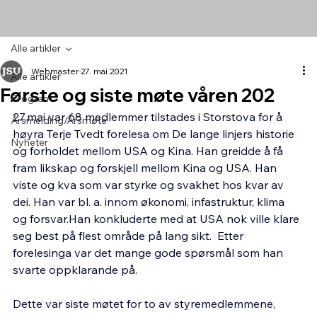
Alle artikler
Webmaster
27. mai 2021
Alle artikler
Første og siste møte våren 202
Program
27.mai var 68 medlemmer tilstades i Storstova for å 
Årsmelding/Årsmøte
høyra Terje Tvedt forelesa om De lange linjers historie 
Nyheter
og forholdet mellom USA og Kina. Han greidde å få 
fram likskap og forskjell mellom Kina og USA. Han 
viste og kva som var styrke og svakhet hos kvar av 
dei. Han var bl. a. innom økonomi, infastruktur, klima 
og forsvar.Han konkluderte med at USA nok ville klare 
seg best på flest område på lang sikt.  Etter 
forelesinga var det mange gode spørsmål som han 
svarte oppklarande på.
Dette var siste møtet for to av styremedlemmene, 