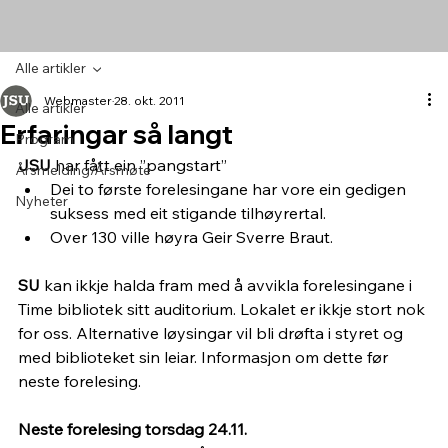
Alle artikler
Webmaster
28. okt. 2011
Alle artikler
Erfaringar så langt
Program
JSU
 har fått ein ”pangstart”
Årsmelding/Årsmøte
Dei to første forelesingane har vore ein gedigen 
Nyheter
suksess med eit stigande tilhøyrertal.
Over 130 ville høyra Geir Sverre Braut.
SU
 kan ikkje halda fram med å avvikla forelesingane i 
Time bibliotek sitt auditorium. Lokalet er ikkje stort nok 
for oss. Alternative løysingar vil bli drøfta i styret og 
med biblioteket sin leiar. Informasjon om dette før 
neste forelesing.
Neste forelesing torsdag 24.11.