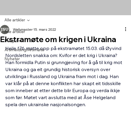
Alle artikler
Webmaster
15. mars 2022
Alle artikler
Ekstramøte om krigen i Ukraina
Program
Heile 176 møtte opp på ekstramøtet 15.03. då Øyvind 
Årsmelding/Årsmøte
Nordsletten snakka om: Kvifor er det krig i Ukraina? 
Nyheter
Han formidla Putin si grunngjeving for å gå til krig mot 
Ukraina og ga eit grundig historisk oversyn over 
utviklinga i Russland og Ukraina fram mot i dag. Han 
var klår på at denne konflikten har skapt eit tidsskille 
som inneber at etter dette blir Europa og verda ikkje  
som før. Møtet vart avslutta med at Åse Helgeland 
spela den ukrainske nasjonalsongen.