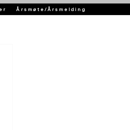
er
Årsmøte/Årsmelding