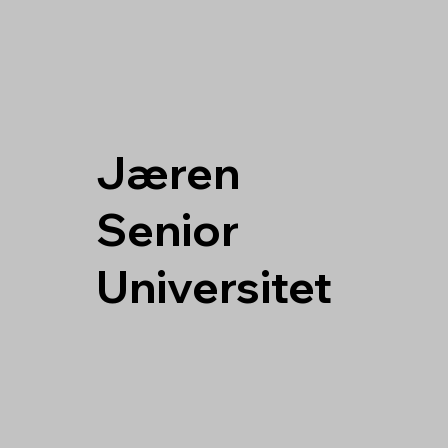
J
æren
S
enior
U
niversitet