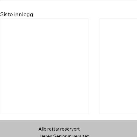
Siste innlegg
Alle rettar reservert
Jæren Senioruniversitet