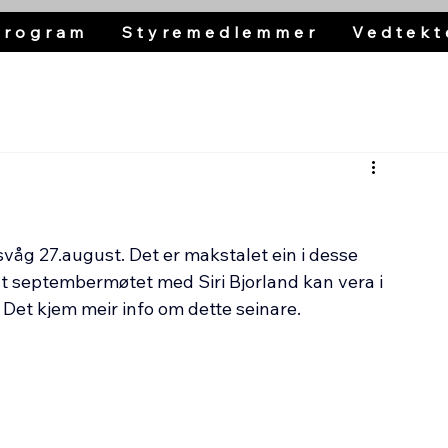
Program
Styremedlemmer
Vedtekt
svåg 27.august. Det er makstalet ein i desse 
l at septembermøtet med Siri Bjorland kan vera i 
0. Det kjem meir info om dette seinare.