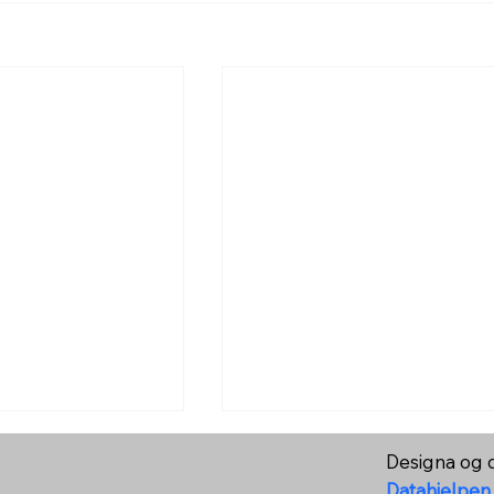
Designa og d
Datahjelpen.