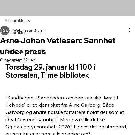
Alle artikler
Webmaster
21. jan.
Alle artikler
Arne Johan Vetlesen: Sannhet
Program
under press
Årsmelding/Årsmøte
Oppdatert:
22. jan.
Nyheter
Torsdag 29. januar kl 1100 i 
Storsalen, Time bibliotek
"Sandheden - Sandheden, om den saa skal føre til 
Helvede" er et kjent sitat fra Arne Garborg. Både 
Garborg og andre norske forfattere holdt det som et 
ideal "å være i sannhet". Men hva ville det si?
Og hva betyr sannhet i 2026? Finnes det en standard, 
ett sett kriterier, som alle er enige om?