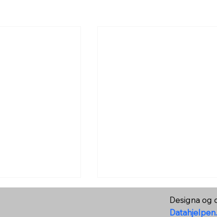
Designa og d
Datahjelpen.