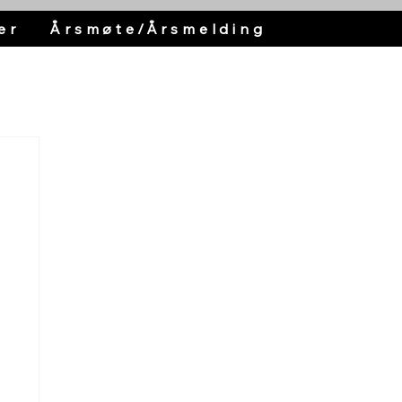
er
Årsmøte/Årsmelding