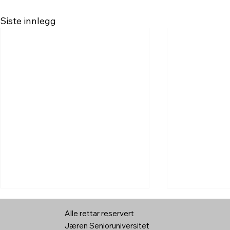
Siste innlegg
Alle rettar reservert
Jæren Senioruniversitet