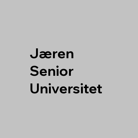
J
æren
S
enior
U
niversitet