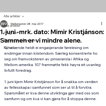
Alle artikler
Webmaster
28. mai 2017
Alle artikler
1. juni -mrk. dato: Mimir Kristjánson:
Program
Sammen er vi mindre alene.
Årsmelding/Årsmøte
Gina Lende heldt ei engasjerande førelesing om 
Nyheter
endringar innan kristendom. Særleg konsentrerte ho 
seg om framvoksteren av pinserørsla i Afrika og 
Mellom-amerika. 107 frammøtte fekk høyra eit uvanleg 
livfullt foredrag.
1. juni kjem Mimir Kristjánson for å snakka om verdien 
av fellesskapa i samfunnet som ser ut til å forvitra. 
Spørsmålet er kva denne utviklinga gjer med oss som 
samfunn og om kva vi kan gjera for å stoppa denne.