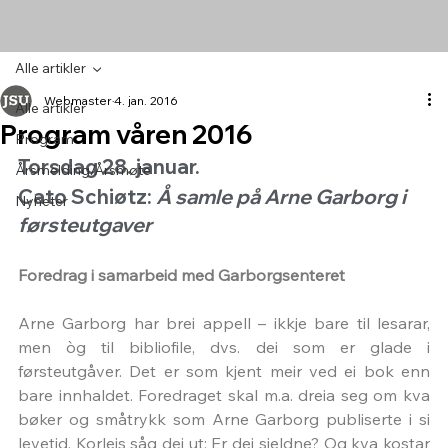
Alle artikler
Webmaster
4. jan. 2016
Alle artikler
Program våren 2016
Program
Torsdag 28. januar. 
Årsmelding/Årsmøte
Cato Schiøtz: 
Å samle på Arne Garborg i 
Nyheter
førsteutgaver
Foredrag i samarbeid med Garborgsenteret
Arne Garborg har brei appell – ikkje bare til lesarar, 
men òg til bibliofile, dvs. dei som er glade i 
førsteutgåver. Det er som kjent meir ved ei bok enn 
bare innhaldet. Foredraget skal m.a. dreia seg om kva 
bøker og småtrykk som Arne Garborg publiserte i si 
levetid. Korleis såg dei ut: Er dei sjeldne? Og kva kostar 