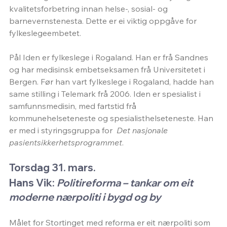
kvalitetsforbetring innan helse-, sosial- og 
barnevernstenesta. Dette er ei viktig oppgåve for 
fylkeslegeembetet.
Pål Iden er fylkeslege i Rogaland. Han er frå Sandnes 
og har medisinsk embetseksamen frå Universitetet i 
Bergen. Før han vart fylkeslege i Rogaland, hadde han 
same stilling i Telemark frå 2006. Iden er spesialist i 
samfunnsmedisin, med fartstid frå 
kommunehelseteneste og spesialisthelseteneste. Han 
er med i styringsgruppa for  
Det nasjonale 
pasientsikkerhetsprogrammet
.
Torsdag 31. mars. 
Hans Vik:
Politireforma – tankar om eit 
moderne nærpoliti i bygd og by
Målet for Stortinget med reforma er eit nærpoliti som 