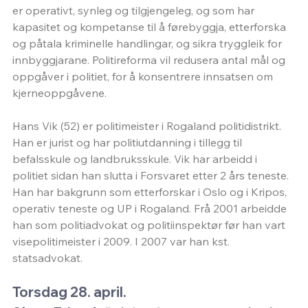
er operativt, synleg og tilgjengeleg, og som har 
kapasitet og kompetanse til å førebyggja, etterforska 
og påtala kriminelle handlingar, og sikra tryggleik for 
innbyggjarane. Politireforma vil redusera antal mål og 
oppgåver i politiet, for å konsentrere innsatsen om 
kjerneoppgåvene.
Hans Vik (52) er politimeister i Rogaland politidistrikt. 
Han er jurist og har politiutdanning i tillegg til 
befalsskule og landbruksskule. Vik har arbeidd i 
politiet sidan han slutta i Forsvaret etter 2 års teneste. 
Han har bakgrunn som etterforskar i Oslo og i Kripos, 
operativ teneste og UP i Rogaland. Frå 2001 arbeidde 
han som politiadvokat og politiinspektør før han vart 
visepolitimeister i 2009. I 2007 var han kst. 
statsadvokat.
Torsdag 28. april. 