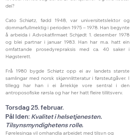
dei?
Cato Schiøtz, fødd 1948, var universitetslektor og 
dommarfullmektig i perioden 1975 – 1978. Han begynte 
å arbeida i Advokatfirmaet Schjødt 1. desember 1978 
og blei partnar i januar 1983. Han har m.a. hatt ein 
omfattande prosedyrepraksis med ca. 40 saker i 
Høgsterett.
Frå 1980 bygde Schiøtz opp ei av landets største 
samlingar med norsk skjønnlitteratur i førsteutgåver. I 
tillegg har han i ei årrekkje vore sentral i den 
antroposofiske rørsla og har her hatt fleire tillitsverv.
Torsdag 25. februar. 
Pål Iden:
 Kvalitet i helsetjenesten. 
Tilsynsmyndighetens rolle.
Førelesinga vil omhandla arbeidet med tilsyn og 