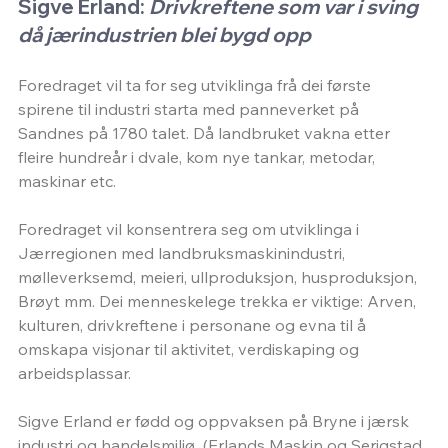
Sigve Erland: 
Drivkreftene som var i sving 
då jærindustrien blei bygd opp
Foredraget vil ta for seg utviklinga frå dei første 
spirene til industri starta med panneverket på 
Sandnes på 1780 talet. Då landbruket vakna etter 
fleire hundreår i dvale, kom nye tankar, metodar, 
maskinar etc.
Foredraget vil konsentrera seg om utviklinga i 
Jærregionen med landbruksmaskinindustri, 
mølleverksemd, meieri, ullproduksjon, husproduksjon, 
Brøyt mm. Dei menneskelege trekka er viktige: Arven, 
kulturen, drivkreftene i personane og evna til å 
omskapa visjonar til aktivitet, verdiskaping og 
arbeidsplassar.
Sigve Erland er fødd og oppvaksen på Bryne i jærsk 
industri og handelsmiljø  (Erlands Maskin og Serigstad 