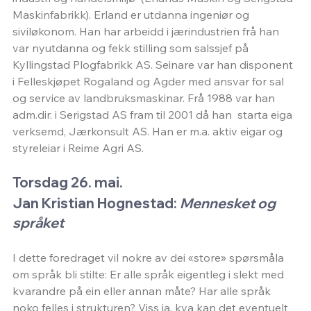
Maskinfabrikk). Erland er utdanna ingeniør og 
siviløkonom. Han har arbeidd i jærindustrien frå han 
var nyutdanna og fekk stilling som salssjef på 
Kyllingstad Plogfabrikk AS. Seinare var han disponent 
i Felleskjøpet Rogaland og Agder med ansvar for sal 
og service av landbruksmaskinar. Frå 1988 var han 
adm.dir. i Serigstad AS fram til 2001 då han  starta eiga 
verksemd, Jærkonsult AS. Han er m.a. aktiv eigar og 
styreleiar i Reime Agri AS.
Torsdag 26. mai. 
Jan Kristian Hognestad: 
Mennesket og 
språket
I dette foredraget vil nokre av dei «store» spørsmåla 
om språk bli stilte: Er alle språk eigentleg i slekt med 
kvarandre på ein eller annan måte? Har alle språk 
noko felles i strukturen? Viss ja, kva kan det eventuelt 