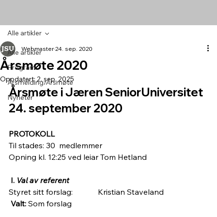
Alle artikler
Webmaster
24. sep. 2020
Alle artikler
Årsmøte 2020
Program
Oppdatert:
2. sep. 2025
Årsmelding/Årsmøte
Årsmøte i Jæren SeniorUniversitet  
Nyheter
24. september 2020
PROTOKOLL
Til stades: 30  medlemmer
Opning kl. 12:25 ved leiar Tom Hetland
 I. 
Val av referent  
Styret sitt forslag:             Kristian Staveland 
 Valt: 
Som forslag  